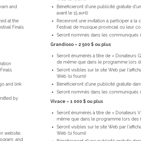
gram and
Bénéficieront d'une publicité gratuite d'
avant le 15 avril)
zed at the
Recevront une invitation à participer à l
tival Finals
Festival de musique provincial où leur c
Seront nommés dans les communiqués 
Grandioso – 2 500 $ ou plus
Seront énumérés à titre de « Donateurs Gr
de même que dans le programme lors des 
ration
Finals
Seront visibles sur le site Web par l'affich
Web (si fourni)
go and link
Bénéficieront d'une publicité gratuite dan
Seront nommés dans les communiqués 
mitted by
Vivace – 1 000 $ ou plus
Seront énumérés à titre de « Donateurs Vi
même que dans le programme lors des fin
Seront visibles sur le site Web par l'affich
on website,
Web (si fourni)
program, and
Bénéficieront d'une publicité gratuite dan