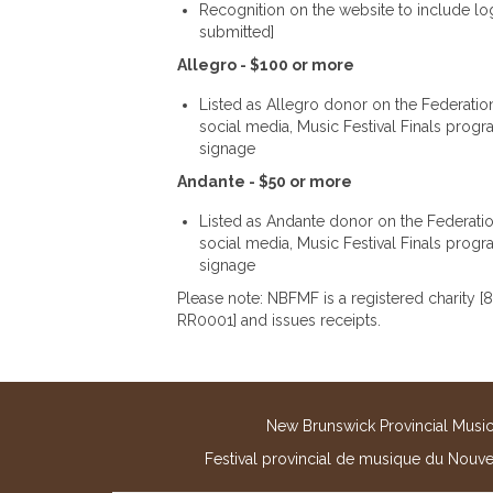
Recognition on the website to include log
submitted]
Allegro - $100 or more
Listed as Allegro donor on the Federatio
social media, Music Festival Finals prog
signage
Andante - $50 or more
Listed as Andante donor on the Federatio
social media, Music Festival Finals progr
signage
Please note: NBFMF is a registered charity 
RR0001] and issues receipts.
New Brunswick Provincial Music 
Festival provincial de musique du Nouv