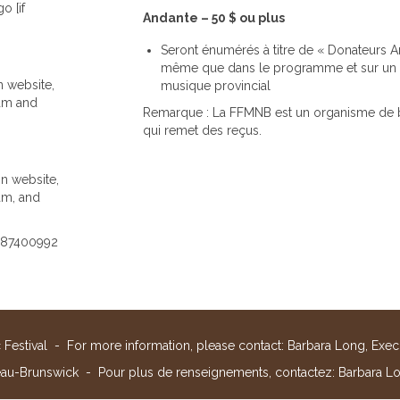
o [if
Andante – 50 $ ou plus
Seront énumérés à titre de « Donateurs An
même que dans le programme et sur un pa
n website,
musique provincial
ram and
Remarque : La FFMNB est un organisme de b
qui remet des reçus.
n website,
am, and
[887400992
Festival - For more information, please contact: Barbara Long, Exec
eau-Brunswick - Pour plus de renseignements, contactez: Barbara Lo