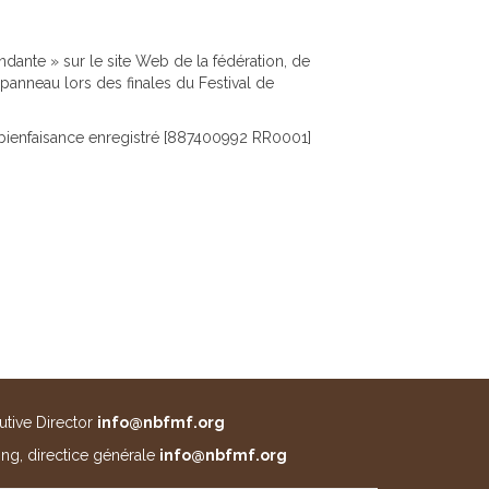
dante » sur le site Web de la fédération, de
nneau lors des finales du Festival de
ienfaisance enregistré [887400992 RR0001]
utive Director
info@nbfmf.org
ng, directice générale
info@nbfmf.org