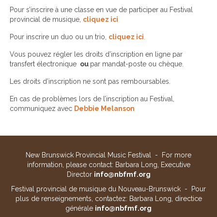
Pour s’inscrire à une classe en vue de participer au Festival
provincial de musique,
cliquez ici
Pour inscrire un duo ou un trio,
cliquez ici
.
Vous pouvez régler les droits d’inscription en ligne par
transfert électronique
ou
par mandat-poste ou chèque.
Les droits d’inscription ne sont pas remboursables.
En cas de problèmes lors de l’inscription au Festival,
communiquez avec
Debbie Melanson
New Brunswick Provincial Music Festival - For more
information, please contact: Barbara Long, Executive
Director
info@nbfmf.org
Festival provincial de musique du Nouveau-Brunswick - Pour
plus de renseignements, contactez: Barbara Long, directice
générale
info@nbfmf.org