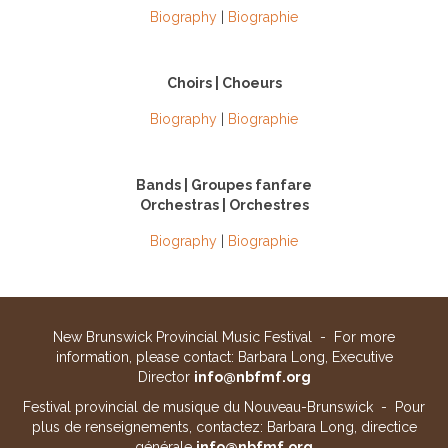
Biography
|
Biographie
Choirs | Choeurs
Biography
|
Biographie
Bands | Groupes fanfare
Orchestras | Orchestres
Biography
|
Biographie
New Brunswick Provincial Music Festival - For more
information, please contact: Barbara Long, Executive
Director
info@nbfmf.org
Festival provincial de musique du Nouveau-Brunswick - Pour
plus de renseignements, contactez: Barbara Long, directice
générale
info@nbfmf.org